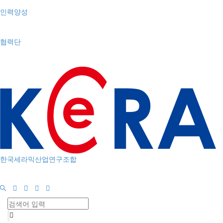
인력양성
협력단
한국세라믹산업연구조합
Toggle
navigation