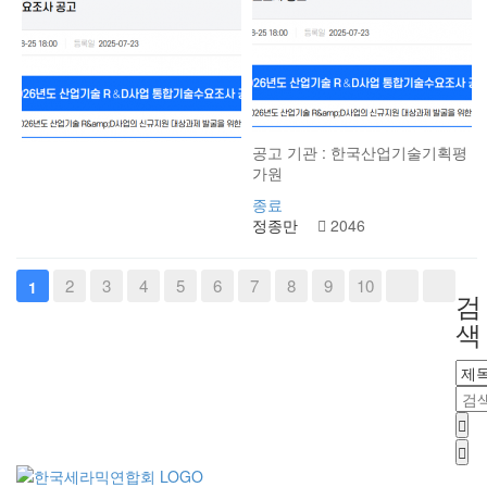
공고 기관 : 한국산업기술기획평
가원
종료
정종만
2046
2
3
4
5
6
7
8
9
10
1
검
색