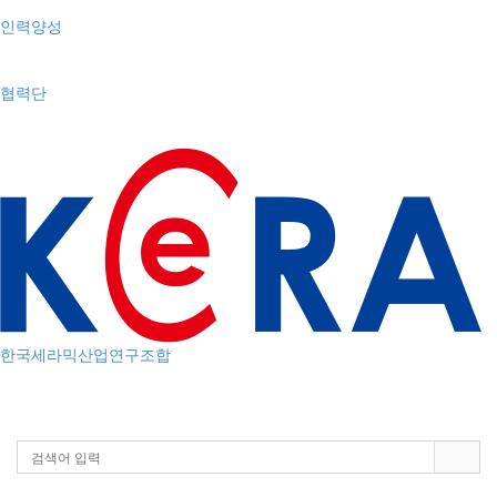
인력양성
협력단
한국세라믹산업연구조합
Toggle
navigation