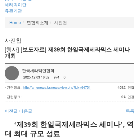
세라믹이란
유관기관
Home
연합회소개
사진첩
사진첩
[행사]
[보도자료] 제39회 한일국제세라믹스 세미나
개최
한국세라믹연합회
2025.12.03 16:32
974
0
- 관련링크 :
http://amenews.kr/news/view.php?idx=64751
459회 연결
- 관련링크 :
0회 연결
이전글
다음글
목록
‘제39회 한일국제세라믹스 세미나’, 역
대 최대 규모 성료