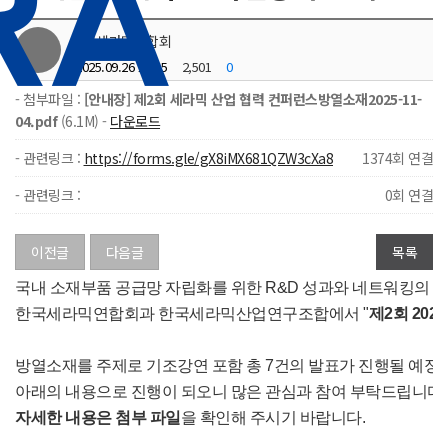
한국세라믹연합회
2025.09.26 15:45
2,501
0
- 첨부파일 :
[안내장] 제2회 세라믹 산업 협력 컨퍼런스방열소재2025-11-
04.pdf
(6.1M) -
다운로드
- 관련링크 :
https://forms.gle/gX8iMX681QZW3cXa8
1374회 연결
- 관련링크 :
0회 연결
이전글
다음글
목록
국내 소재부품 공급망 자립화를 위한 R&D 성과와 네트워킹의 
한국세라믹연합회과 한국세라믹산업연구조합에서 "
제2회
202
방열소재를 주제로 기조강연 포함 총 7건의 발표가 진행될 예정
아래의 내용으로 진행이 되오니 많은 관심과 참여 부탁드립니다.
자세한 내용은 첨부 파일
을 확인해 주시기 바랍니다.